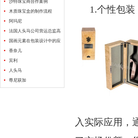
沙特珠宝商合作案例
1.个性包装
木质珠宝盒的制作流程
阿玛尼
法国人头马公司营运总监高
度赞扬森鼎工艺生产的路易
国画元素在包装设计中的应
十三酒盒
用
香奈儿
宾利
人头马
尊尼获加
入实际应用，