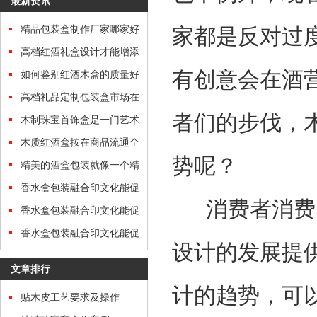
最新资讯
精品包装盒制作厂家哪家好
家都是反对过
高档红酒礼盒设计才能增添
有创意会在酒
礼盒的“分量”
如何鉴别红酒木盒的质量好
坏
高档礼品定制包装盒市场在
者们的步伐，
哪里？
木制珠宝首饰盒是一门艺术
木质红酒盒按在商品流通全
势呢？
过程中的功效归类
精美的酒盒包装就像一个精
美的艺术品
香水盒包装融合印文化能促
消费者消费习
进文化传承
香水盒包装融合印文化能促
进文化传承
香水盒包装融合印文化能促
设计的发展提
进文化传承
文章排行
计的趋势，可
贴木皮工艺要求及操作