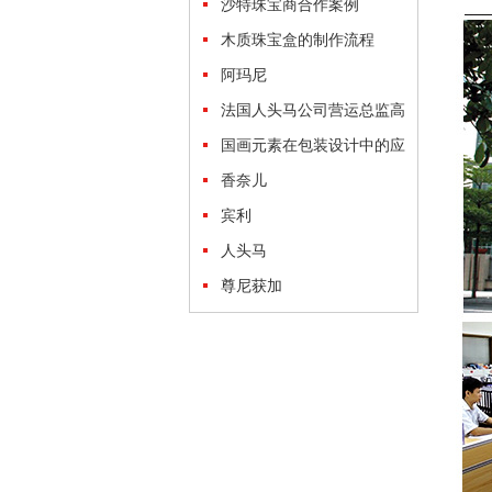
沙特珠宝商合作案例
木质珠宝盒的制作流程
阿玛尼
法国人头马公司营运总监高
度赞扬森鼎工艺生产的路易
国画元素在包装设计中的应
十三酒盒
用
香奈儿
宾利
人头马
尊尼获加