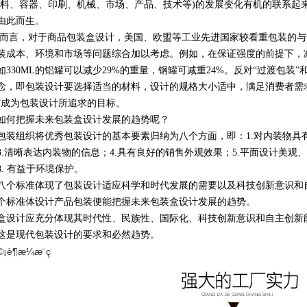
材料、容器、印刷、机械、市场、产品、技术等)的发展变化有机的联系起
由此而生。
而言，对于商品包装盒设计，美国、欧盟等工业先进国家较看重包装的与
装成本、环境和市场等问题综合加以考虑。例如，在保证强度的前提下，
如330ML的铝罐可以减少29%的重量，钢罐可减重24%。反对“过渡包装”
念，即包装设计要选择适当的材料，设计的规格大小适中，满足消费者需
”成为包装设计所追求的目标。
如何把握未来包装盒设计发展的趋势呢？
包装组织将优秀包装设计的基本要素归纳为八个方面，即：1.对内装物具
3.清晰表达内装物的信息；4.具有良好的销售外观效果；5.平面设计美观、
8. 有益于环境保护。
八个标准体现了包装设计适应科学和时代发展的需要以及科技创新意识和
个标准体设计产品包装便能把握未来包装盒设计发展的趋势。
盒设计应充分体现其时代性、民族性、国际化、科技创新意识和自主创新
这是现代包装设计的要求和必然趋势。