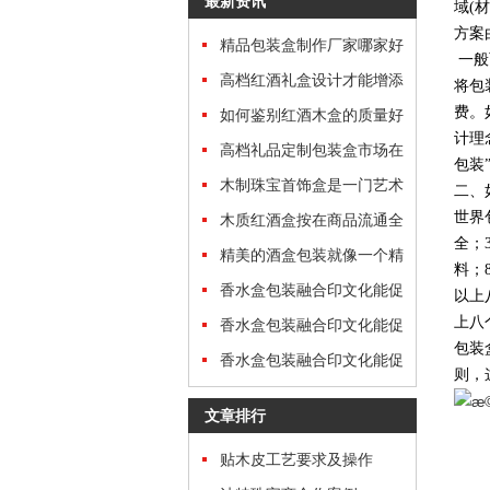
最新资讯
域(
方案
精品包装盒制作厂家哪家好
一般
高档红酒礼盒设计才能增添
将包
费。
礼盒的“分量”
如何鉴别红酒木盒的质量好
计理
坏
高档礼品定制包装盒市场在
包装
哪里？
木制珠宝首饰盒是一门艺术
二、
世界
木质红酒盒按在商品流通全
全；
过程中的功效归类
精美的酒盒包装就像一个精
料；
美的艺术品
香水盒包装融合印文化能促
以上
上八
进文化传承
香水盒包装融合印文化能促
包装
进文化传承
香水盒包装融合印文化能促
则，
进文化传承
文章排行
贴木皮工艺要求及操作