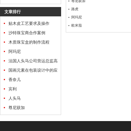
尊尼获加
进文化传承
路虎
文章排行
阿玛尼
贴木皮工艺要求及操作
欧米茄
沙特珠宝商合作案例
木质珠宝盒的制作流程
阿玛尼
法国人头马公司营运总监高
度赞扬森鼎工艺生产的路易
国画元素在包装设计中的应
十三酒盒
用
香奈儿
宾利
人头马
尊尼获加