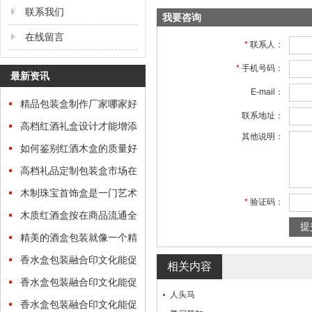
联系我们
我要咨询
在线留言
*
联系人：
*
手机号码：
最新资讯
E-mail：
精品包装盒制作厂家哪家好
联系地址：
高档红酒礼盒设计才能增添
其他说明：
礼盒的“分量”
如何鉴别红酒木盒的质量好
坏
高档礼品定制包装盒市场在
哪里？
木制珠宝首饰盒是一门艺术
*
验证码：
木质红酒盒按在商品流通全
过程中的功效归类
精美的酒盒包装就像一个精
美的艺术品
香水盒包装融合印文化能促
相关内容
进文化传承
香水盒包装融合印文化能促
人头马
进文化传承
香水盒包装融合印文化能促