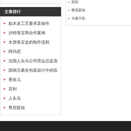
宾利
进文化传承
尊尼获加
文章排行
卡慕干邑
贴木皮工艺要求及操作
沙特珠宝商合作案例
木质珠宝盒的制作流程
阿玛尼
法国人头马公司营运总监高
度赞扬森鼎工艺生产的路易
国画元素在包装设计中的应
十三酒盒
用
香奈儿
宾利
人头马
尊尼获加