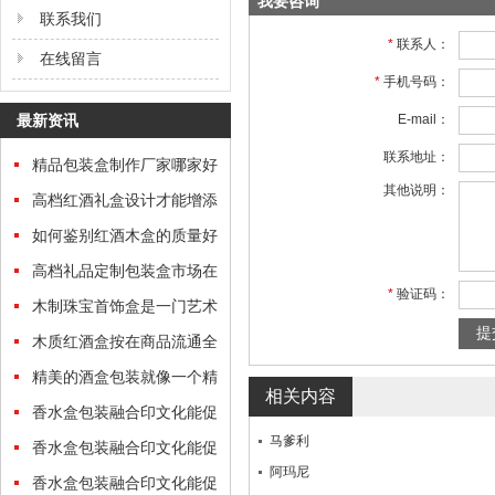
我要咨询
联系我们
*
联系人：
在线留言
*
手机号码：
最新资讯
E-mail：
联系地址：
精品包装盒制作厂家哪家好
其他说明：
高档红酒礼盒设计才能增添
礼盒的“分量”
如何鉴别红酒木盒的质量好
坏
高档礼品定制包装盒市场在
*
验证码：
哪里？
木制珠宝首饰盒是一门艺术
木质红酒盒按在商品流通全
过程中的功效归类
精美的酒盒包装就像一个精
相关内容
美的艺术品
香水盒包装融合印文化能促
马爹利
进文化传承
香水盒包装融合印文化能促
阿玛尼
进文化传承
香水盒包装融合印文化能促