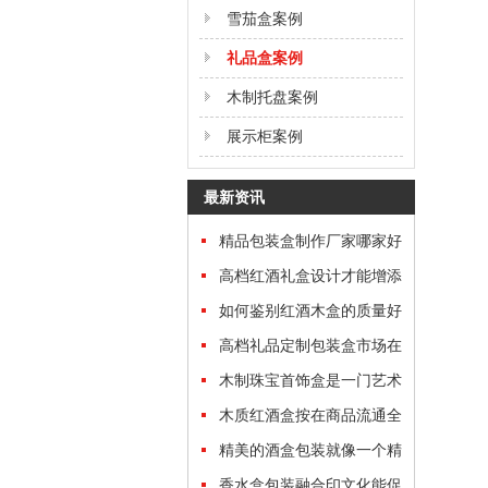
雪茄盒案例
礼品盒案例
木制托盘案例
展示柜案例
最新资讯
精品包装盒制作厂家哪家好
高档红酒礼盒设计才能增添
礼盒的“分量”
如何鉴别红酒木盒的质量好
坏
高档礼品定制包装盒市场在
哪里？
木制珠宝首饰盒是一门艺术
木质红酒盒按在商品流通全
过程中的功效归类
精美的酒盒包装就像一个精
美的艺术品
香水盒包装融合印文化能促