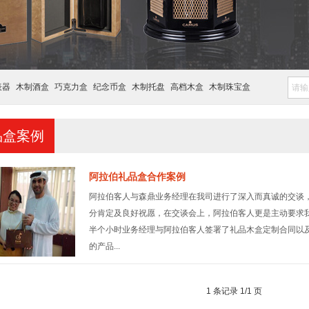
表器
木制酒盒
巧克力盒
纪念币盒
木制托盘
高档木盒
木制珠宝盒
品盒案例
阿拉伯礼品盒合作案例
阿拉伯客人与森鼎业务经理在我司进行了深入而真诚的交谈
分肯定及良好祝愿，在交谈会上，阿拉伯客人更是主动要求
半个小时业务经理与阿拉伯客人签署了礼品木盒定制合同以
的产品...
1 条记录 1/1 页